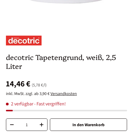
decotric Tapetengrund, weiß, 2,5
Liter
14,46 €
Grundpreis
5,78 €
/
l
inkl. MwSt. zzgl. ab 3,90 €
Versandkosten
2 verfügbar
- Fast vergriffen!
Anzahl
In den Warenkorb
-
+