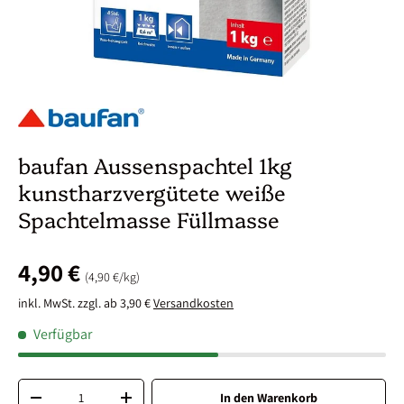
baufan Aussenspachtel 1kg
kunstharzvergütete weiße
Spachtelmasse Füllmasse
4,90 €
Grundpreis
4,90 €
/
kg
inkl. MwSt. zzgl. ab 3,90 €
Versandkosten
Verfügbar
Anzahl
In den Warenkorb