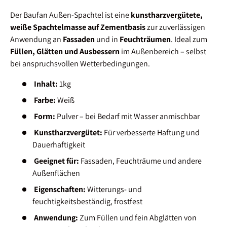
Der Baufan Außen-Spachtel ist eine
kunstharzvergütete,
weiße Spachtelmasse auf Zementbasis
zur zuverlässigen
Anwendung an
Fassaden
und in
Feuchträumen
. Ideal zum
Füllen, Glätten und Ausbessern
im Außenbereich – selbst
bei anspruchsvollen Wetterbedingungen.
Inhalt:
1kg
Farbe:
Weiß
Form:
Pulver – bei Bedarf mit Wasser anmischbar
Kunstharzvergütet:
Für verbesserte Haftung und
Dauerhaftigkeit
Geeignet für:
Fassaden, Feuchträume und andere
Außenflächen
Eigenschaften:
Witterungs- und
feuchtigkeitsbeständig, frostfest
Anwendung:
Zum Füllen und fein Abglätten von