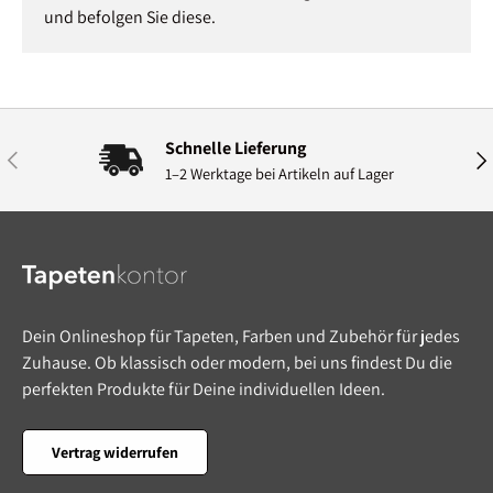
und befolgen Sie diese.
Schnelle Lieferung
Vorherige
Näc
1–2 Werktage bei Artikeln auf Lager
Dein Onlineshop für Tapeten, Farben und Zubehör für jedes
Zuhause. Ob klassisch oder modern, bei uns findest Du die
perfekten Produkte für Deine individuellen Ideen.
Vertrag widerrufen