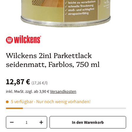
Wilckens 2in1 Parkettlack
seidenmatt, Farblos, 750 ml
12,87 €
Grundpreis
17,16 €
/
l
inkl. MwSt. zzgl. ab 3,90 €
Versandkosten
5 verfügbar
- Nur noch wenig vorhanden!
Anzahl
In den Warenkorb
-
+