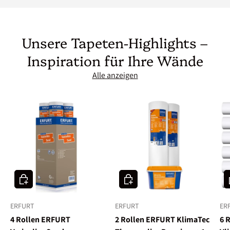
Unsere Tapeten-Highlights –
Inspiration für Ihre Wände
Alle anzeigen
In den Warenkorb
In den Warenkorb
I
ERFURT
ERFURT
ER
4 Rollen ERFURT
2 Rollen ERFURT KlimaTec
6 