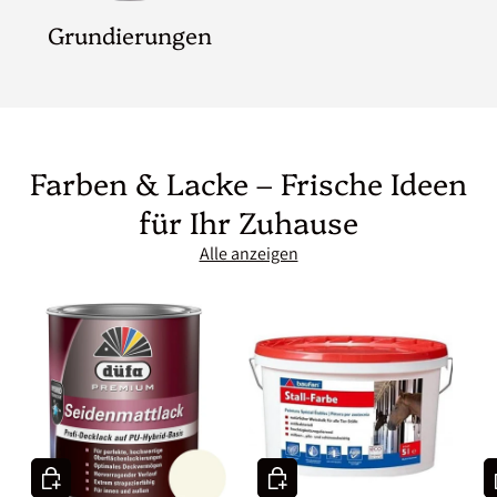
Grundierungen
Farben & Lacke – Frische Ideen
für Ihr Zuhause
Alle anzeigen
In den Warenkorb
In den Warenkorb
I