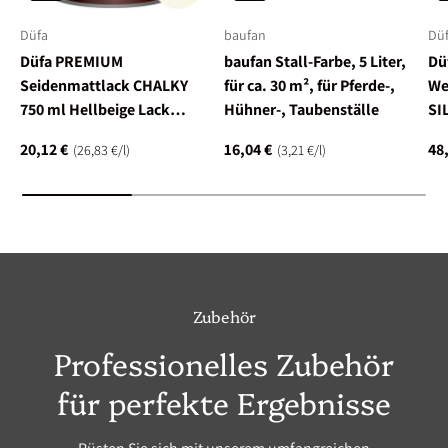
Düfa
baufan
Dü
Düfa PREMIUM
baufan Stall-Farbe, 5 Liter,
Dü
Seidenmattlack CHALKY
für ca. 30 m², für Pferde-,
We
750 ml Hellbeige Lack
Hühner-, Taubenställe
SI
matt
Ho
20,12 €
16,04 €
48
Grundpreis
Grundpreis
26,83 €
/
l
3,21 €
/
l
Da
Ho
Zubehör
Professionelles Zubehör
für perfekte Ergebnisse