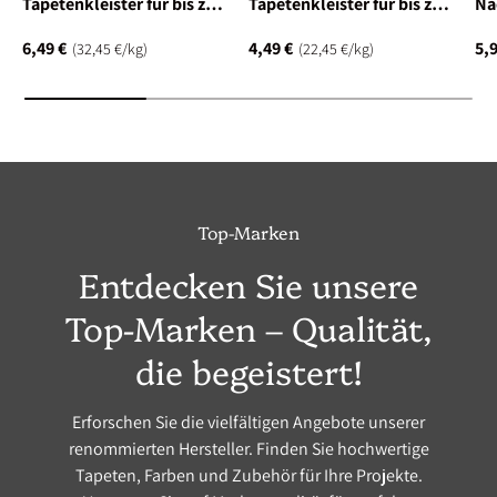
Tapetenkleister für bis zu
Tapetenkleister für bis zu
Na
30 m² (ca. 3 Rollen)
25 m² (ca. 3 Rollen)
Ta
6,49 €
4,49 €
5,9
Grundpreis
Grundpreis
32,45 €
/
kg
22,45 €
/
kg
Top-Marken
Entdecken Sie unsere
Top-Marken – Qualität,
die begeistert!
Erforschen Sie die vielfältigen Angebote unserer
renommierten Hersteller. Finden Sie hochwertige
Tapeten, Farben und Zubehör für Ihre Projekte.