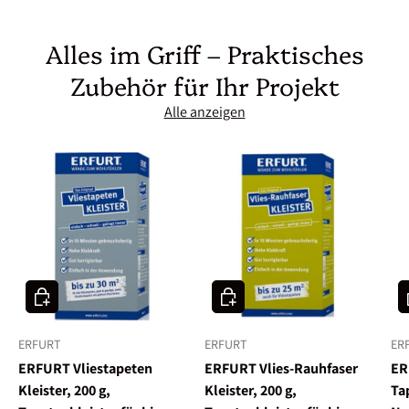
Alles im Griff – Praktisches
Zubehör für Ihr Projekt
Alle anzeigen
In den Warenkorb
In den Warenkorb
I
ERFURT
ERFURT
ER
ERFURT Vliestapeten
ERFURT Vlies-Rauhfaser
ER
Kleister, 200 g,
Kleister, 200 g,
Ta