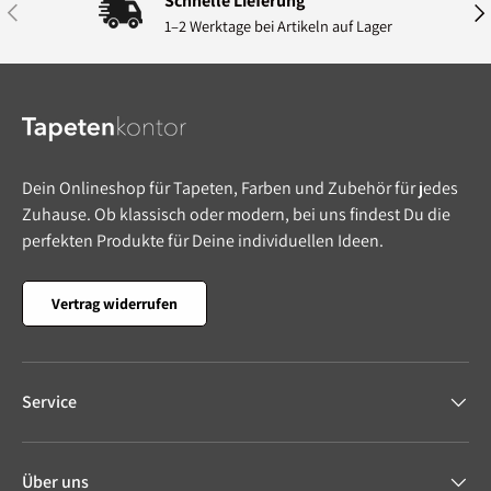
Schnelle Lieferung
Vorherige
Näc
1–2 Werktage bei Artikeln auf Lager
Dein Onlineshop für Tapeten, Farben und Zubehör für jedes
Zuhause. Ob klassisch oder modern, bei uns findest Du die
perfekten Produkte für Deine individuellen Ideen.
Vertrag widerrufen
Service
Über uns