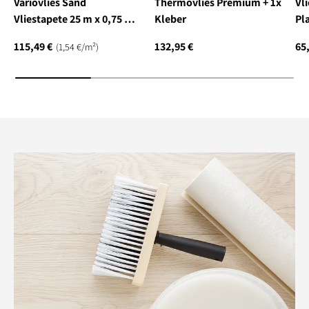
Variovlies Sand
Thermovlies Premium + 1x
Vl
Vliestapete 25 m x 0,75 m,
Kleber
Pl
weiß
0,
115,49 €
132,95 €
65
Grundpreis
1,54 €
/
m²